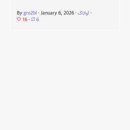
⋅
آوالاگ
⋅
January 6, 2026
⋅
gro2bl
By
16
⋅
6