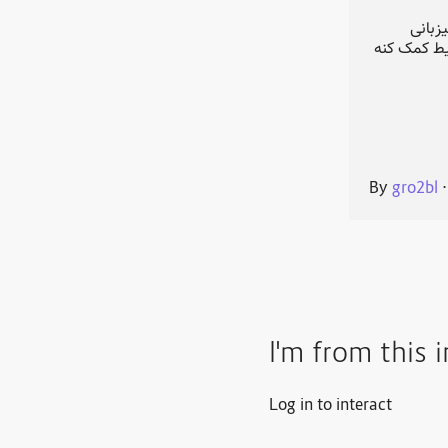
زبانی
(تریکس یا دقیق‌تر بگم
By
gro2bl
I'm from this 
Log in to interact