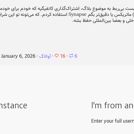
ست بی‌ربط به موضوع بلاگ، اشتراک‌گذاری کانفیگیه که خودم برای خودمی
سلف‌هاست) ما Synapse استفاده کردم. که می‌تونه تو این شرایط کمک کنه
داخلی و بعضا بین‌المللی حفظ بشه
16
⋅
January 6, 2026
⋅
آوالاگ
⋅
⋅
6
instance
I'm from an
Enter your full user