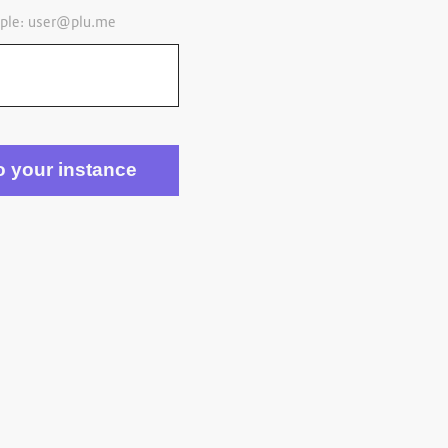
ple:
user@plu.me