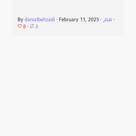
⋅
افکار
⋅
February 11, 2025
⋅
danialbehzadi
By
8
⋅
3