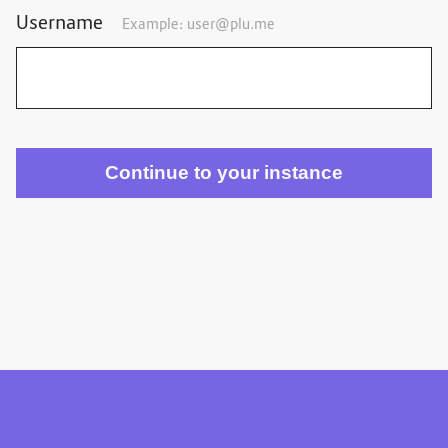
Username
Example:
user@plu.me