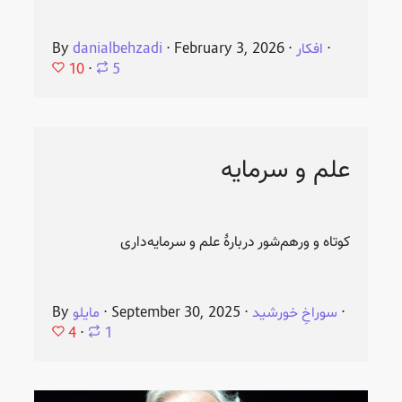
⋅
افکار
⋅
February 3, 2026
⋅
danialbehzadi
By
10
⋅
5
علم و سرمایه
کوتاه و ورهم‌شور دربارهٔ علم و سرمایه‌داری
⋅
سوراخِ خورشید
⋅
September 30, 2025
⋅
مایلو
By
4
⋅
1