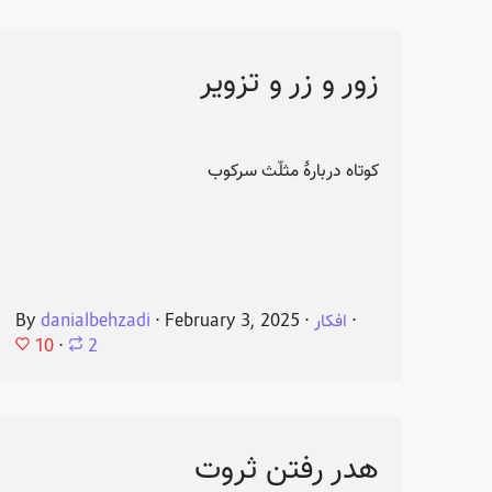
زور و زر و تزویر
کوتاه دربارهٔ مثلّث سرکوب
⋅
افکار
⋅
February 3, 2025
⋅
danialbehzadi
By
10
⋅
2
هدر رفتن ثروت