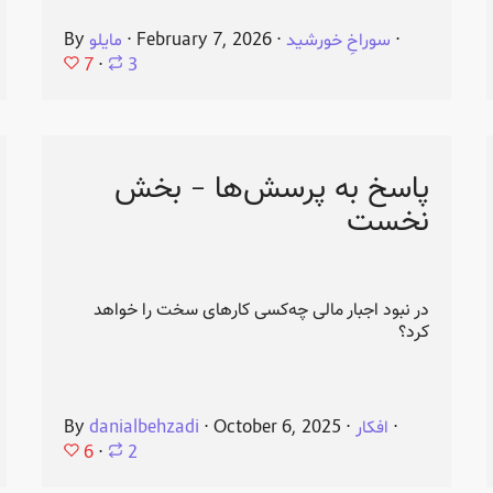
⋅
سوراخِ خورشید
⋅
February 7, 2026
⋅
مایلو
By
7
⋅
3
پاسخ به پرسش‌ها - بخش
نخست
در نبود اجبار مالی چه‌کسی کارهای سخت را خواهد
کرد؟
⋅
افکار
⋅
October 6, 2025
⋅
danialbehzadi
By
6
⋅
2