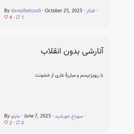
⋅
افکار
⋅
October 25, 2025
⋅
danialbehzadi
By
4
⋅
1
آنارشی بدون انقلاب
با ریویژنیسم و مبارزهٔ عاری از خشونت
⋅
سوراخِ خورشید
⋅
June 7, 2025
⋅
مایلو
By
2
⋅
0