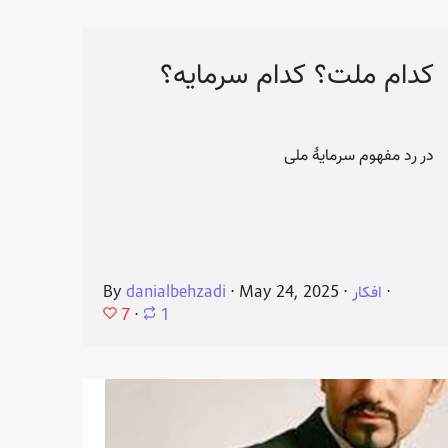
کدام ملت؟ کدام سرمایه؟
در رد مفهوم سرمایهٔ ملی
⋅
افکار
⋅
May 24, 2025
⋅
danialbehzadi
By
7
⋅
1