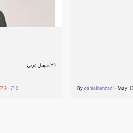
۳۹.سهیل عربی
2
⋅
0
By
danialbehzadi
⋅
May 13