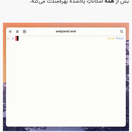
بش از
همهٔ
امکاناتِ یادشده بهره‌مندت می‌کنه.