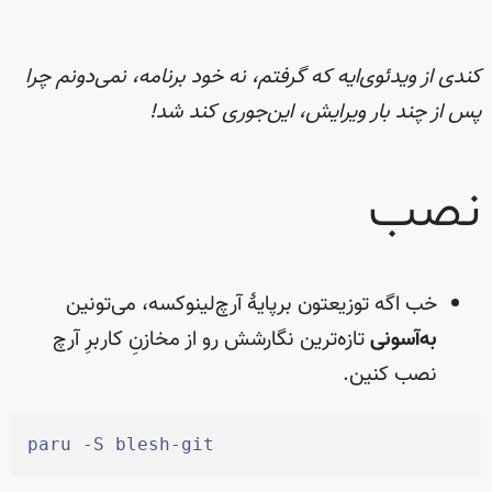
کندی از ویدئوی‌ایه که گرفتم، نه خود برنامه، نمی‌دونم چرا
پس از چند بار ویرایش، این‌جوری کند شد!
نصب
خب اگه توزیعتون برپایهٔ آرچ‌لینوکسه، می‌تونین
به‌آسونی
تازه‌ترین نگارشش رو از مخازنِ کاربرِ آرچ
نصب کنین.
paru
 -
S
 blesh-git