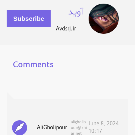
آوید
Avdsrj.ir
Comments
aligholip
June 8, 2024
AliGholipour
our@khi
10:17
ar.net