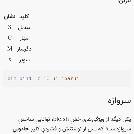
ببرین!
کلید
نشان
تبدیل
S
مهار
C
دگرساز
M
سوپر
s
ble-bind
 -
c
'
C-u
'
'
paru
'
سرواژه
یکی دیگه از ویژگی‌های خفنِ ble.sh، تواناییِ ساختنِ
سرواژه‌ست! که پس از نوشتنش و فشردنِ کلیدِ
جادوییِ