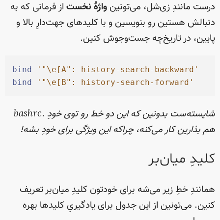
درست مانندِ زی‌شل، می‌تونین
واژهٔ نخست
از فرمانی که به
دنبالش هستین رو بنویسین و با کلید‌های جهت‌دارِ بالا و
پایین، در تاریخ‌چه جست‌وجوش کنین.
bind
'
"\e[A": history-search-backward
'
bind
'
"\e[B": history-search-forward
'
شایسته‌ست بدونین که این دو خط رو توی خودِ .bashrc
هم بذارین کار می‌کنه، چراکه این ویژگی برای خودِ بشه!
کلیدِ میان‌بر
همانندِ خطِ زیر می‌شه برای خودتون کلیدِ میان‌بر تعریف
کنین. می‌تونین از این جدول برای یادگیریِ کلیدها بهره