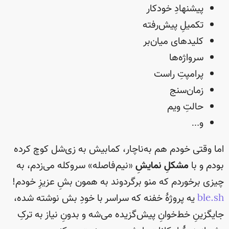
پیشنهادِ خودکار
تکمیلِ پیش‌رفته
کلید‌های میان‌بر
سرواژه‌ها
پرامپتِ راست
زمان‌سنج
حالتِ ویم
و…
اما وقتی خودم هم به‌ناچار، کمابیش به زی‌شل کوچ کرده
بودم و با
مشکلِ نمایشِ
«نیم‌فاصله» سروکله می‌زدم، به
چیزی برخوردم که منو برگردوند به همون بشِ عزیزِ خودم!
ble.sh
یه پروژهٔ خفنه که سراسر با خودِ بش نوشته شده،
جایگزینِ خط‌خوانِ پیش‌گزیده می‌شه و بدونِ نیاز به ترکِ