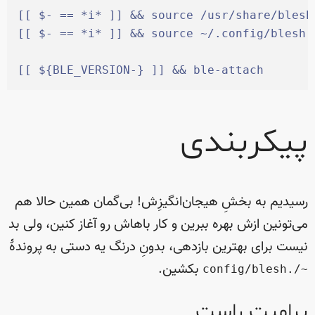
[[
$
-
==
*
i
*
]]
&&
source
 /usr/share/blesh
[[
$
-
==
*
i
*
]]
&&
source
~
/.config/blesh 
[[
$
{
BLE_VERSION
-
}
]]
&&
ble-attach
پیکربندی
رسیدیم به بخشِ هیجان‌انگیزِش! بی‌گمان همین حالا هم
می‌تونین ازش بهره ببرین و کار باهاش رو آغاز کنین، ولی بد
نیست برای بهترین بازدهی، بدونِ درنگ یه دستی به پروندهٔ
بکشین.
~/.config/blesh
پرامپتِ راست