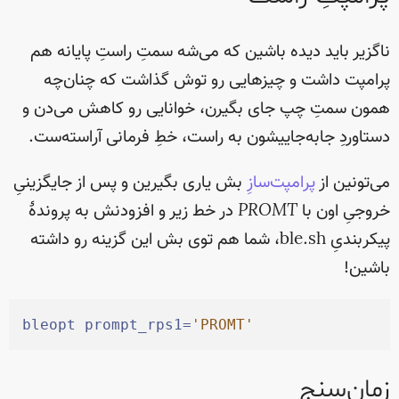
ناگزیر باید دیده باشین که می‌شه سمتِ راستِ پایانه هم
پرامپت داشت و چیزهایی رو توش گذاشت که چنان‌چه
همون سمتِ چپ جای بگیرن، خوانایی رو کاهش می‌دن و
دستاوردِ جابه‌جاییشون به راست، خطِ فرمانی آراسته‌ست.
می‌تونین از
پرامپت‌سازِ
بش یاری بگیرین و پس از جایگزینیِ
خروجیِ اون با
‌PROMT
در خط زیر و افزودنش به پروندهٔ
پیکربندیِ ble.sh، شما هم توی بش این گزینه رو داشته
باشین!
bleopt
 prompt_rps1=
'
PROMT
'
زمان‌سنج