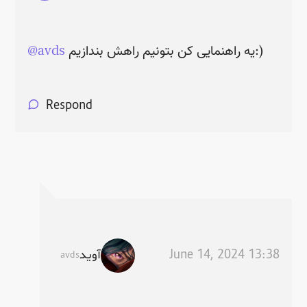
یه راهنمایی کن بتونیم راهش بندازیم:)
avds
@
Respond
آوید
June 14, 2024 13:38
avds