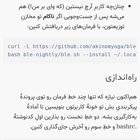
چنان‌چه کاربرِ آرچ نیستین (که وای بر من!) هم
می‌شه پس از جست‌وجویی اگر
ناکام
تو مخازنِ
توزیعتون، با فرمان‌های زیر دریافتش کنین:
curl
 -
L
 https://github.com/akinomyoga/ble.
bash
 ble-nightly/ble.sh
 --
install
~
/.local
راه‌اندازی
هم‌اکنون نیازه که تنها چند خط فرمان رو توی پروندهٔ
پیکربندیِ بش تو خونهٔ کاربرتون بنویسین تا آمادهٔ
به‌کارگیری بشه. دو خطِ نخست رو بذارین اولِ کدنوشتهٔ
.bashrc و خطِ سوم رو آخرش جای‌گذاری کنین.