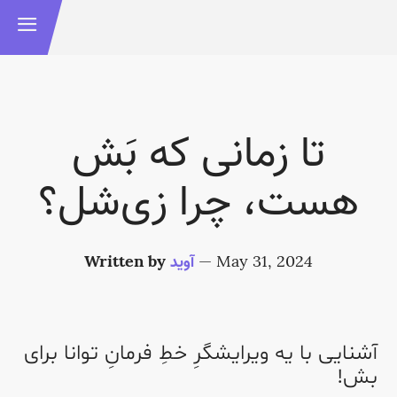
تا زمانی که بَش
هست، چرا زی‌شل؟
May 31, 2024
—
آوید
Written by
آشنایی با یه ویرایشگرِ خطِ فرمانِ توانا برای
بش!