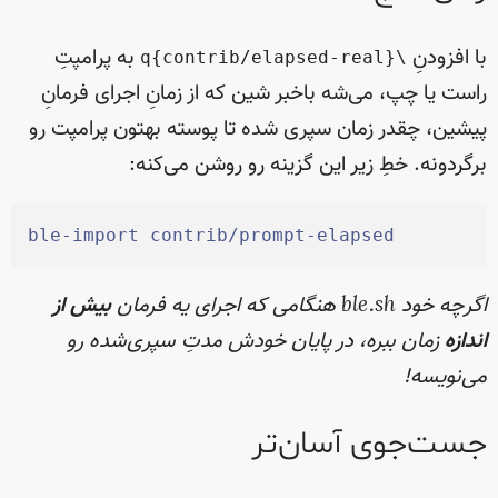
با افزودنِ
به پرامپتِ
\q{contrib/elapsed-real}
راست یا چپ، می‌شه باخبر شین که از زمانِ اجرای فرمانِ
پیشین، چقدر زمان سپری شده تا پوسته بهتون پرامپت رو
برگردونه. خطِ زیر این گزینه رو روشن می‌کنه:
ble-import
 contrib/prompt-elapsed
اگرچه خود ble.sh هنگامی که اجرای یه فرمان
بیش از
اندازه
زمان ببره، در پایان خودش مدتِ سپری‌شده رو
می‌نویسه!
جست‌جوی آسان‌تر