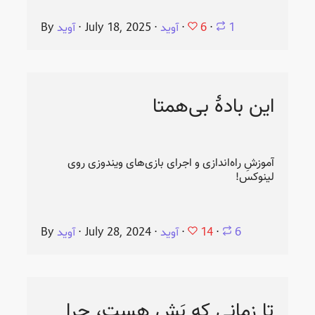
6
1
⋅
⋅
آوید
⋅
July 18, 2025
⋅
آوید
By
این بادهٔ بی‌همتا
آموزشِ راه‌اندازی و اجرای بازی‌های ویندوزی روی
لینوکس!
14
6
⋅
⋅
آوید
⋅
July 28, 2024
⋅
آوید
By
تا زمانی که بَش هست، چرا