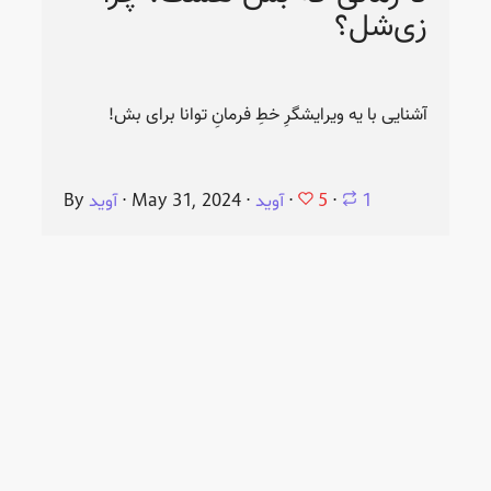
زی‌شل؟
آشنایی با یه ویرایشگرِ خطِ فرمانِ توانا برای بش!
5
1
⋅
⋅
آوید
⋅
May 31, 2024
⋅
آوید
By