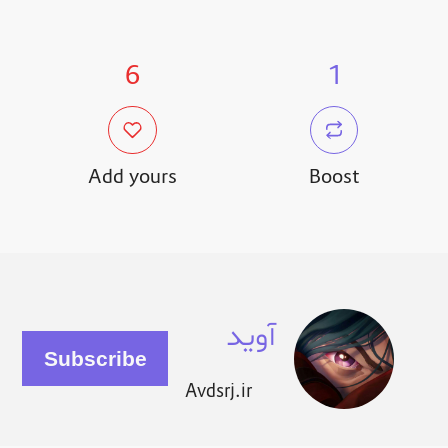
6
1
Add yours
Boost
آوید
Avdsrj.ir